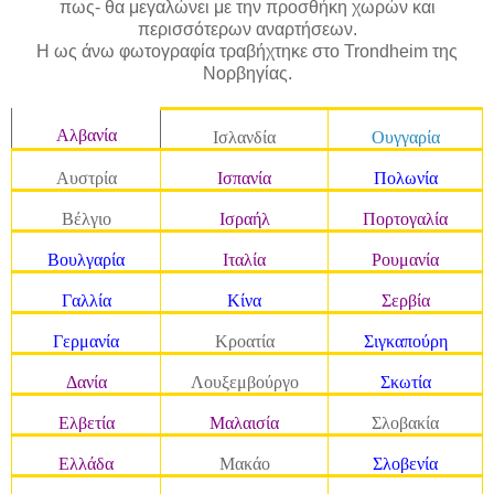
πως- θα μεγαλώνει με την προσθήκη χωρών και
περισσότερων αναρτήσεων.
Η ως άνω φωτογραφία τραβήχτηκε στο Trondheim της
Νορβηγίας.
Αλβανία
Ισλανδία
Ουγγαρία
Αυστρία
Ισπανία
Πολωνία
Βέλγιο
Ισραήλ
Πορτογαλία
Βουλγαρία
Ιταλία
Ρουμανία
Γαλλία
Κίνα
Σερβία
Γερμανία
Κροατία
Σιγκαπούρη
Δανία
Λουξεμβούργο
Σκωτία
Ελβετία
Μαλαισία
Σλοβακία
Ελλάδα
Μακάο
Σλοβενία