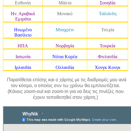
Εσθονία
Μάλτα
Σουηδία
Ην. Αραβικά
Μονακό
Ταϊλάνδη
Εμιράτα
Ηνωμένο
Μπαχρέιν
Τσεχία
Βασίλειο
ΗΠΑ
Νορβηγία
Τουρκία
Ιαπωνία
Νότια Κορέα
Φινλανδία
Ιρλανδία
Ολλανδία
Χονγκ Κονγκ
Παρατίθεται επίσης και ο χάρτης με τις διαδρομές μου ανά
τον κόσμο, ο οποίος συν τω χρόνω θα εμπλουτίζεται.
(Κάνεις zoom-out και zoom-in για να δεις τις πινέζες που
έχουν τοποθετηθεί στον χάρτη.)