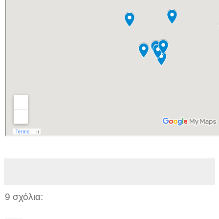
9 σχόλια: