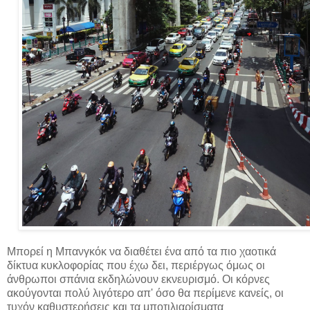
Μπορεί η Μπανγκόκ να διαθέτει ένα από τα πιο χαοτικά
δίκτυα κυκλοφορίας που έχω δει, περιέργως όμως οι
άνθρωποι σπάνια εκδηλώνουν εκνευρισμό. Οι κόρνες
ακούγονται πολύ λιγότερο απ' όσο θα περίμενε κανείς, οι
τυχόν καθυστερήσεις και τα μποτιλιαρίσματα