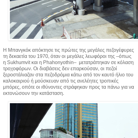
Η Μπανγκόκ απόκτησε τις πρώτες της μεγάλες πεζογέφυρες
τη δεκαετία του 1970, όταν οι μεγάλες λεωφόροι της –όπως
η Sukhumvit και η Phahonyothin– μετατράπηκαν σε κόλαση
τροχοφόρων. Οι διαβάσεις δεν επαρκούσαν, οι πεζοί
ξεροστάλιαζαν στα πεζοδρόμια κάτω από τον καυτό ήλιο του
καλοκαιριού ή μούσκευαν από τις ανελέητες τροπικές
μπόρες, οπότε οι ιθύνοντες στράφηκαν προς τα πάνω για να
εκτονώσουν την κατάσταση.