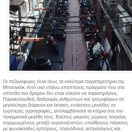
Οι πεζογέφυρες είναι ίσως τα καλύτερα παρατηρητήρια της
Μπανγκόκ. Από εκεί επάνω εποπτεύεις πράγματα που στο
επίπεδο του δρόμου δεν είναι εύκολο να παρατηρήσεις.
Παρακολουθείς διαδρομές ανθρώπων και τροχοφόρων σε
μεγαλύτερη διάρκεια και έκταση, εντάσσεις μονάδες σε
ευρύτερες χορογραφίες, αντιλαμβάνεσαι τα κτήρια στα πιο
πραγματικά μεγέθη τους. Βλέπεις μικρούς χώρους λατρείας
στριμωγμένους μεταξύ ουρανοξυστών, υπαίθριους πάγκους
με φωνακλάδες εμπόρους, πλανόδιους αστρολόγους και