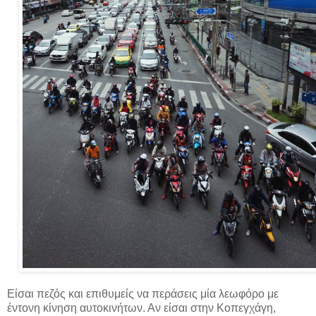
Είσαι πεζός και επιθυμείς να περάσεις μία λεωφόρο με
έντονη κίνηση αυτοκινήτων. Αν είσαι στην Κοπεγχάγη,