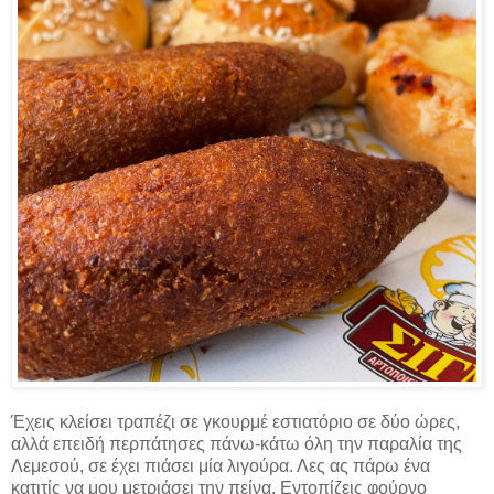
Έχεις κλείσει τραπέζι σε γκουρμέ εστιατόριο σε δύο ώρες,
αλλά επειδή περπάτησες πάνω-κάτω όλη την παραλία της
Λεμεσού, σε έχει πιάσει μία λιγούρα. Λες ας πάρω ένα
κατιτίς να μου μετριάσει την πείνα. Εντοπίζεις φούρνο