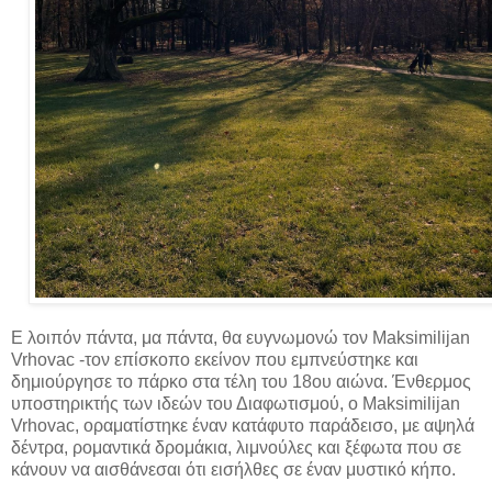
Ε λοιπόν πάντα, μα πάντα, θα ευγνωμονώ τον Maksimilijan
Vrhovac -τον επίσκοπο εκείνον που εμπνεύστηκε και
δημιούργησε το πάρκο στα τέλη του 18ου αιώνα. Ένθερμος
υποστηρικτής των ιδεών του Διαφωτισμού, ο Maksimilijan
Vrhovac, οραματίστηκε έναν κατάφυτο παράδεισο, με αψηλά
δέντρα, ρομαντικά δρομάκια, λιμνούλες και ξέφωτα που σε
κάνουν να αισθάνεσαι ότι εισήλθες σε έναν μυστικό κήπο.