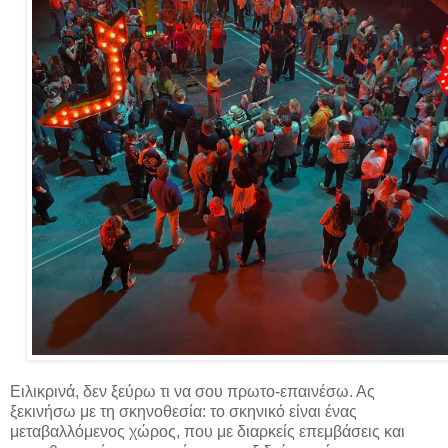
Ειλικρινά, δεν ξεύρω τι να σου πρωτο-επαινέσω. Ας
ξεκινήσω με τη σκηνοθεσία: το σκηνικό είναι ένας
μεταβαλλόμενος χώρος, που με διαρκείς επεμβάσεις και