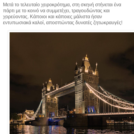
Μετά το τελευταίο χειροκρότημα, στη σκηνή στήνεται ένα
πάρτι με το κοινό να συμμετέχει, τραγουδώντας και
χορεύοντας. Κάποιοι και κάποιες μάλιστα ήσαν
εντυπωσιακά καλοί, αποσπώντας δυνατές ζητωκραυγές!