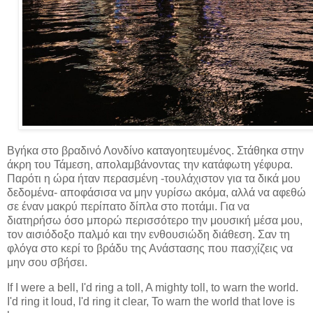
Βγήκα στο βραδινό Λονδίνο καταγοητευμένος. Στάθηκα στην
άκρη του Τάμεση, απολαμβάνοντας την κατάφωτη γέφυρα.
Παρότι η ώρα ήταν περασμένη -τουλάχιστον για τα δικά μου
δεδομένα- αποφάσισα να μην γυρίσω ακόμα, αλλά να αφεθώ
σε έναν μακρύ περίπατο δίπλα στο ποτάμι. Για να
διατηρήσω όσο μπορώ περισσότερο την μουσική μέσα μου,
τον αισιόδοξο παλμό και την ενθουσιώδη διάθεση. Σαν τη
φλόγα στο κερί το βράδυ της Ανάστασης που πασχίζεις να
μην σου σβήσει.
If I were a bell, I'd ring a toll, A mighty toll, to warn the world.
I'd ring it loud, I'd ring it clear, To warn the world that love is