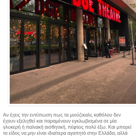
Αν έχεις την εντύπωση πως τα μιούζικαλς καθόλου δεν
έχουν εξελιχθεί και παραμένουν εγκλωβισμένα σε μία
γλυκερή ή παλιακή αισθητική, πέφτεις πολύ έξω. Και μπορεί
το είδος να μην είναι ιδιαίτερα αγαπητό στην Ελλάδα, αλλά