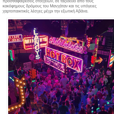
προσθαφαιρέσεις στοιχείων, σε ταξιδεύει από τους
κακόφημους δρόμους του Μανχάταν και τις υπόγειες
χαρτοπαικτικές λέσχες μέχρι την εξωτική Αβάνα.