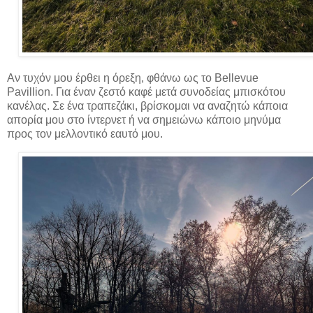
Αν τυχόν μου έρθει η όρεξη, φθάνω ως το Bellevue
Pavillion. Για έναν ζεστό καφέ μετά συνοδείας μπισκότου
κανέλας. Σε ένα τραπεζάκι, βρίσκομαι να αναζητώ κάποια
απορία μου στο ίντερνετ ή να σημειώνω κάποιο μηνύμα
προς τον μελλοντικό εαυτό μου.