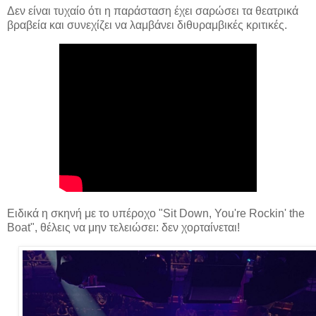
Δεν είναι τυχαίο ότι η παράσταση έχει σαρώσει τα θεατρικά
βραβεία και συνεχίζει να λαμβάνει διθυραμβικές κριτικές.
Ειδικά η σκηνή με το υπέροχο "Sit Down, You're Rockin' the
Boat", θέλεις να μην τελειώσει: δεν χορταίνεται!