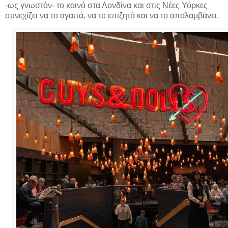
-ως γνωστόν- το κοινό στα Λονδίνα και στις Νέες Υόρκες
συνεχίζει να το αγαπά, να το επιζητά και να το απολαμβάνει.