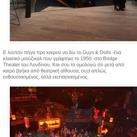
Ε λοιπόν πήγα προ καιρού να δω το Guys & Dolls -ένα
κλασικό μιούζικαλ που γράφτηκε το 1950- στο Bridge
Theater του Λονδίνου. Και σου το ομολογώ ότι μετά από
καιρό βγήκα από θεατρική αίθουσα, ουχί απλώς
ενθουσιασμένος, αλλά εκστασιασμένος.