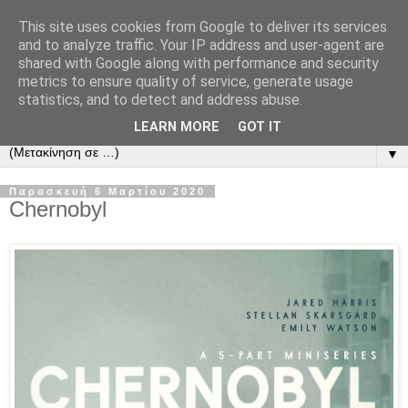
This site uses cookies from Google to deliver its services
and to analyze traffic. Your IP address and user-agent are
shared with Google along with performance and security
metrics to ensure quality of service, generate usage
statistics, and to detect and address abuse.
LEARN MORE
GOT IT
▼
Παρασκευή 6 Μαρτίου 2020
Chernobyl