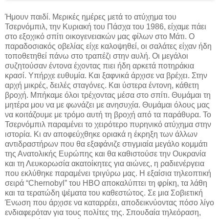
Ήμουν παιδί. Μερικές ημέρες μετά το ατύχημα του
Τσερνόμπιλ, την Κυριακή του Πάσχα του 1986, είχαμε πάει
στο εξοχικό σπίτι οικογενειακών μας φίλων στο Μάτι. Ο
παραδοσιακός οβελίας είχε καλοψηθεί, οι σαλάτες είχαν ήδη
τοποθετηθεί πάνω στο τραπέζι στην αυλή. Οι μεγάλοι
συζητούσαν έντονα έχοντας πιει ήδη αρκετά ποτηράκια
κρασί. Υπήρχε ευθυμία. Και ξαφνικά άρχισε να βρέχει. Στην
αρχή μικρές, δειλές σταγόνες. Και ύστερα έντονη, κάθετη
βροχή. Μπήκαμε όλοι τρέχοντας μέσα στο σπίτι. Θυμάμαι τη
μητέρα μου να με φωνάζει με ανησυχία. Θυμάμαι όλους μας
να κοιτάζουμε με τρόμο αυτή τη βροχή από τα παράθυρα. Το
Τσερνόμπιλ παραμένει το χειρότερο πυρηνικό ατύχημα στην
ιστορία. Κι αν αποφεύχθηκε οριακά η έκρηξη των άλλων
αντιδραστήρων που θα εξαφάνιζε στιγμιαία μεγάλο κομμάτι
της Ανατολικής Ευρώπης και θα καθιστούσε την Ουκρανία
και τη Λευκορωσία ακατοίκητες για αιώνες, η ραδιενέργεια
που εκλύθηκε παραμένει τριγύρω μας. Η εξαίσια τηλεοπτική
σειρά “Chernobyl” του HBO αποκαλύπτει τη φρίκη, τα λάθη
και τα τερατώδη ψέματα του καθεστώτος. Σε μια Σοβιετική
Ένωση που άρχισε να καταρρέει, αποδεικνύοντας πόσο λίγο
ενδιαφερόταν για τους πολίτες της. Σπουδαία τηλεόραση,