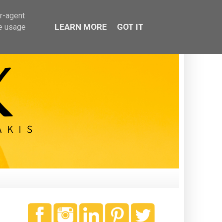
er-agent
LEARN MORE
GOT IT
te usage