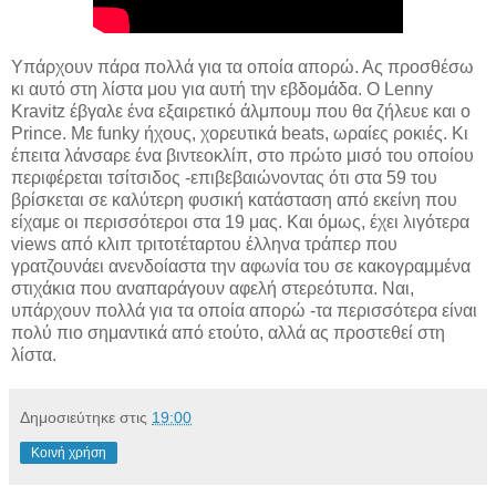
Υπάρχουν πάρα πολλά για τα οποία απορώ. Ας προσθέσω
κι αυτό στη λίστα μου για αυτή την εβδομάδα. Ο Lenny
Kravitz έβγαλε ένα εξαιρετικό άλμπουμ που θα ζήλευε και ο
Prince. Με funky ήχους, χορευτικά beats, ωραίες ροκιές. Κι
έπειτα λάνσαρε ένα βιντεοκλίπ, στο πρώτο μισό του οποίου
περιφέρεται τσίτσιδος -επιβεβαιώνοντας ότι στα 59 του
βρίσκεται σε καλύτερη φυσική κατάσταση από εκείνη που
είχαμε οι περισσότεροι στα 19 μας. Και όμως, έχει λιγότερα
views από κλιπ τριτοτέταρτου έλληνα τράπερ που
γρατζουνάει ανενδοίαστα την αφωνία του σε κακογραμμένα
στιχάκια που αναπαράγουν αφελή στερεότυπα. Ναι,
υπάρχουν πολλά για τα οποία απορώ -τα περισσότερα είναι
πολύ πιο σημαντικά από ετούτο, αλλά ας προστεθεί στη
λίστα.
Δημοσιεύτηκε στις
19:00
Κοινή χρήση