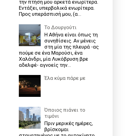
την πτήση μου αρκετά ενωρίτερα.
Εντάξει, υπερβολικά ενωρίτερα.
Προς υπεράσπισή μου, (α...
Το Δουργούτι
Η Αθήνα είναι όπως τη
συνηθίσεις. Αν μένεις
στη μία της πλευρά -ας
πούμε σε ένα Μαρούσι, ένα
Χαλάνδρι, μία Λυκόβρυση βρε
αδελφέ- αγνοείς την...
Έλα κύμα πάρε με
Όποιος πιάνει το
τιμόνι
Πριν μερικές ημέρες,
βρίσκομαι
σταματημένος με το αυτοκίνητο