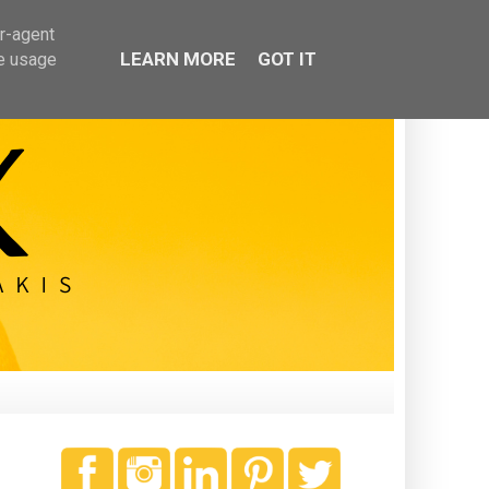
er-agent
LEARN MORE
GOT IT
te usage