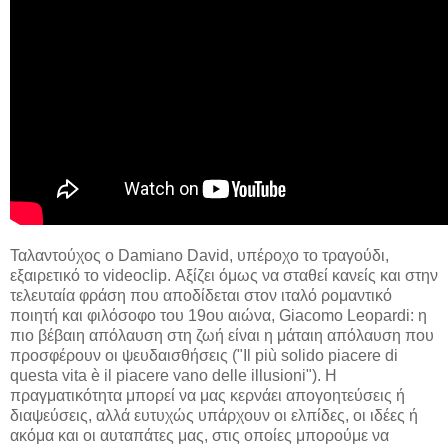
Ταλαντούχος ο Damiano David, υπέροχο το τραγούδι,
εξαιρετικό το videoclip. Αξίζει όμως να σταθεί κανείς και στην
τελευταία φράση που αποδίδεται στον ιταλό ρομαντικό
ποιητή και φιλόσοφο του 19ου αιώνα, Giacomo Leopardi: η
πιο βέβαιη απόλαυση στη ζωή είναι η μάταιη απόλαυση που
προσφέρουν οι ψευδαισθήσεις ("Il più solido piacere di
questa vita è il piacere vano delle illusioni"). Η
πραγματικότητα μπορεί να μας κερνάει απογοητεύσεις ή
διαψεύσεις, αλλά ευτυχώς υπάρχουν οι ελπίδες, οι ιδέες ή
ακόμα και οι αυταπάτες μας, στις οποίες μπορούμε να