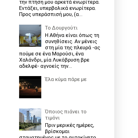
την πτήση μου αρκετά ενωρίτερα.
Εντάξει, υπερβολικά ενωρίτερα.
Προς υπεράσπισή μου, (α...
Το Δουργούτι
Η Αθήνα είναι όπως τη
συνηθίσεις. Αν μένεις
στη μία της πλευρά -ας
πούμε σε ένα Μαρούσι, ένα
Χαλάνδρι, μία Λυκόβρυση βρε
αδελφέ- αγνοείς την...
Έλα κύμα πάρε με
Όποιος πιάνει το
τιμόνι
Πριν μερικές ημέρες,
βρίσκομαι
σταματημένος με το αυτοκίνητο