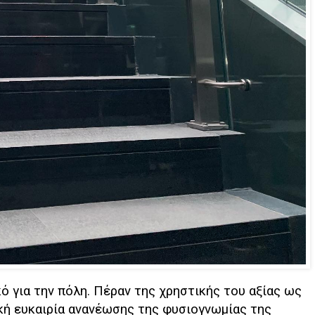
κό για την πόλη. Πέραν της χρηστικής του αξίας ως
κή ευκαιρία ανανέωσης της φυσιογνωμίας της