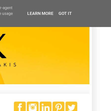
er-agent
LEARN MORE
GOT IT
te usage