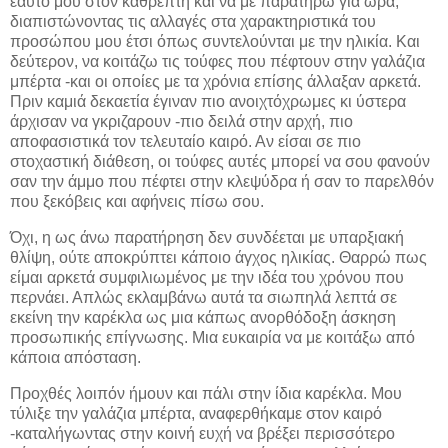
εαυτό μου στον καθρέπτη και να με παρατηρώ για ώρα,
διαπιστώνοντας τις αλλαγές στα χαρακτηριστικά του
προσώπου μου έτσι όπως συντελούνται με την ηλικία. Και
δεύτερον, να κοιτάζω τις τούφες που πέφτουν στην γαλάζια
μπέρτα -και οι οποίες με τα χρόνια επίσης άλλαξαν αρκετά.
Πριν καμιά δεκαετία έγιναν πιο ανοιχτόχρωμες κι ύστερα
άρχισαν να γκριζαρουν -πιο δειλά στην αρχή, πιο
αποφασιστικά τον τελευταίο καιρό. Αν είσαι σε πιο
στοχαστική διάθεση, οι τούφες αυτές μπορεί να σου φανούν
σαν την άμμο που πέφτει στην κλεψύδρα ή σαν το παρελθόν
που ξεκόβεις και αφήνεις πίσω σου.
Όχι, η ως άνω παρατήρηση δεν συνδέεται με υπαρξιακή
θλίψη, ούτε αποκρύπτει κάποιο άγχος ηλικίας. Θαρρώ πως
είμαι αρκετά συμφιλιωμένος με την ιδέα του χρόνου που
περνάει. Απλώς εκλαμβάνω αυτά τα σιωπηλά λεπτά σε
εκείνη την καρέκλα ως μια κάπως ανορθόδοξη άσκηση
προσωπικής επίγνωσης. Μια ευκαιρία να με κοιτάξω από
κάποια απόσταση.
Προχθές λοιπόν ήμουν και πάλι στην ίδια καρέκλα. Μου
τύλιξε την γαλάζια μπέρτα, αναφερθήκαμε στον καιρό
-καταλήγωντας στην κοινή ευχή να βρέξει περισσότερο