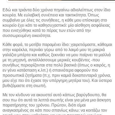
Εδώ και τριάντα δύο χρόνια πηγαίνω αδιαλείπτως στον ίδιο
κουρέα. Με ευλαβική συνέπεια και τακτικότητα. Όπως
συμβαίνει με όλες τις συνήθειες, η κάθε μου επίσκεψη στο
κουρείο έχει κάτι το καθησυχαστικό: μία αίσθηση ασφάλειας
που ενισχύθηκε κατά το πέρας των ετών από την
συσσωρευμένη οικειότητα.
Κάθε φορά, το μοτίβο παραμένει ίδιο: χαιρετιόμαστε, κάθομαι
στην καρέκλα, περνάει γύρω από το λαιμό μου τη μακριά
γαλάζια μπέρτα και καθώς ξεκινάει να μου παίρνει τα μαλλιά
με τη μηχανή, ανταλλάσσουμε μερικές κουβέντες -που
συνήθως περιορίζονται στα πολύ βασικά (όπως ο καιρός, η
εν γένει κατάσταση κ.λπ.) ή σπανιότερα αφορούν πιο
προσωπικά ζητήματα (π.χ. πριν καμιά δεκαπενταριά χρόνια,
μου είχε πει ότι έχασε την υπέργηρη μητέρα του). Και ύστερα
βυθιζόμαστε στη σιωπή.
Με τον κίνδυνο να ακουστεί αυτό κάπως βαρύγδουπο, θα
σου πω ότι αυτά τα λεπτά σιωπής είναι για μένα μια άσκηση
παρατήρησης του χρόνου. Πρώτον, διότι είμαι
αναγκασμένος σε κάτι που σπανίως κάνω: να κοιτάζω τον