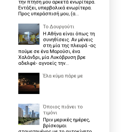
την πτήση μου αρκετά ενωρίτερα.
Εντάξει, υπερβολικά ενωρίτερα.
Προς υπεράσπισή μου, (α...
Το Δουργούτι
Η Αθήνα είναι όπως τη
συνηθίσεις. Αν μένεις
στη μία της πλευρά -ας
πούμε σε ένα Μαρούσι, ένα
Χαλάνδρι, μία Λυκόβρυση βρε
αδελφέ- αγνοείς την...
Έλα κύμα πάρε με
Όποιος πιάνει το
τιμόνι
Πριν μερικές ημέρες,
βρίσκομαι
σταματημένος με το αυτοκίνητο