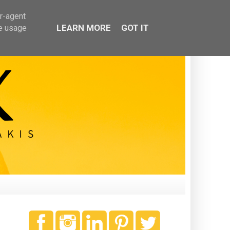
er-agent
LEARN MORE
GOT IT
te usage