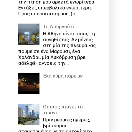
την πτήση μου αρκετά ενωρίτερα.
Εντάξει, υπερβολικά ενωρίτερα.
Προς υπεράσπισή μου, (α...
Το Δουργούτι
Η Αθήνα είναι όπως τη
συνηθίσεις. Αν μένεις
στη μία της πλευρά -ας
πούμε σε ένα Μαρούσι, ένα
Χαλάνδρι, μία Λυκόβρυση βρε
αδελφέ- αγνοείς την...
Έλα κύμα πάρε με
Όποιος πιάνει το
τιμόνι
Πριν μερικές ημέρες,
βρίσκομαι
σταματημένος με το αυτοκίνητο