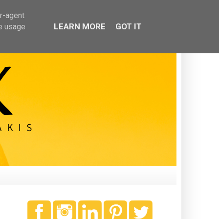
er-agent
LEARN MORE
GOT IT
te usage