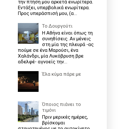
την πτήση μου αρκετά ενωρίτερα.
Εντάξει, υπερβολικά ενωρίτερα.
Προς υπεράσπισή μου, (α...
Το Δουργούτι
Η Αθήνα είναι όπως τη
συνηθίσεις. Αν μένεις
στη μία της πλευρά -ας
πούμε σε ένα Μαρούσι, ένα
Χαλάνδρι, μία Λυκόβρυση βρε
αδελφέ- αγνοείς την...
Έλα κύμα πάρε με
Όποιος πιάνει το
τιμόνι
Πριν μερικές ημέρες,
βρίσκομαι
σταματημένος με το αυτοκίνητο