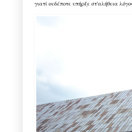
γιατί ουδέποτε υπήρξε στ'αλήθεια λόγ