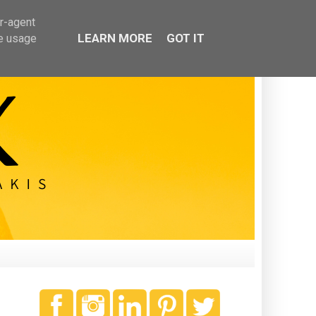
er-agent
LEARN MORE
GOT IT
te usage