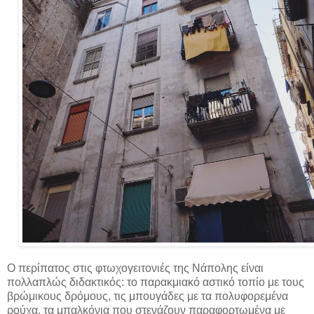
Ο περίπατος στις φτωχογειτονιές της Νάπολης είναι
πολλαπλώς διδακτικός: το παρακμιακό αστικό τοπίο με τους
βρώμικους δρόμους, τις μπουγάδες με τα πολυφορεμένα
ρούχα, τα μπαλκόνια που στενάζουν παραφορτωμένα με