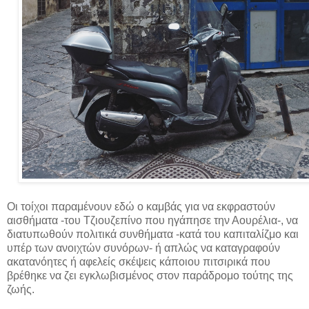
Οι τοίχοι παραμένουν εδώ ο καμβάς για να εκφραστούν
αισθήματα -του Τζιουζεπίνο που ηγάπησε την Αουρέλια-, να
διατυπωθούν πολιτικά συνθήματα -κατά του καπιταλίζμο και
υπέρ των ανοιχτών συνόρων- ή απλώς να καταγραφούν
ακατανόητες ή αφελείς σκέψεις κάποιου πιτσιρικά που
βρέθηκε να ζει εγκλωβισμένος στον παράδρομο τούτης της
ζωής.