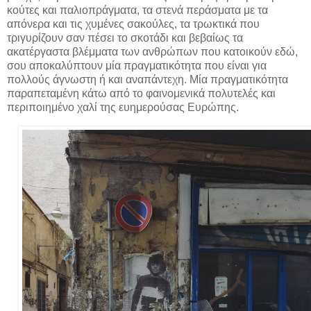
κούτες και παλιοπράγματα, τα στενά περάσματα με τα
απόνερα και τις χυμένες σακούλες, τα τρωκτικά που
τριγυρίζουν σαν πέσει το σκοτάδι και βεβαίως τα
ακατέργαστα βλέμματα των ανθρώπων που κατοικούν εδώ,
σου αποκαλύπτουν μία πραγματικότητα που είναι για
πολλούς άγνωστη ή και αναπάντεχη. Μία πραγματικότητα
παραπεταμένη κάτω από το φαινομενικά πολυτελές και
περιποιημένο χαλί της ευημερούσας Ευρώπης.