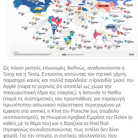
Ως πλεον μισητές επωνυμίες διεθνώς, αναδεικνύονται η
Sony και η Tesla. Εντούτοις κοιτώντας τον σχετικό χάρτη,
παρατηρεί κανείς και πολλά παράδοξα: η Ιρλανδία ‘μισεί' την
Apple (παρά το γεγονός ότι αποτελεί ως χώρα την
πανευρωπαική έδρα της εταιρίας), η Ιαπωνία το Netflix
(παρά τις συστηματικές του προσπάθειες για παραγωγή
πρωτότυπου ιαπωνικού τηλεοπτικού περιεχομένου με
έμφαση στα anime), η Κίνα την Porsche (ως σύμβολο
νεοπλουτισμού), τα Ηνωμένα Αραβικά Εμιράτα την Rolex (ο
καθείς με το θέμα του) και η Βραζιλία το Red Bull
(προφανώς συνειδητοποιώντας πως εντέλει δεν δίνει
φτερά). Για την ιστορία, οι σχετικές αξιολογήσεις που