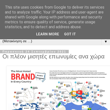
This site uses cookies from Google to deliver its services
and to analyze traffic. Your IP address and user-agent are
shared with Google along with performance and security
metrics to ensure quality of service, generate usage
statistics, and to detect and address abuse.
LEARN MORE
GOT IT
▼
Παρασκευή 24 Σεπτεμβρίου 2021
Οι πλέον μισητές επωνυμίες ανα χώρα