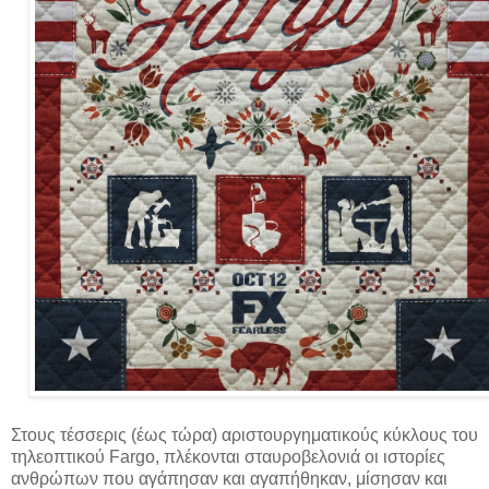
Στους τέσσερις (έως τώρα) αριστουργηματικούς κύκλους του
τηλεοπτικού Fargo, πλέκονται σταυροβελονιά οι ιστορίες
ανθρώπων που αγάπησαν και αγαπήθηκαν, μίσησαν και