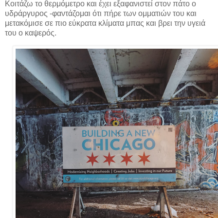
Κοιτάζω το θερμόμετρο και έχει εξαφανιστεί στον πάτο ο
υδράργυρος -φαντάζομαι ότι πήρε των ομματιών του και
μετακόμισε σε πιο εύκρατα κλίματα μπας και βρει την υγειά
του ο καψερός.