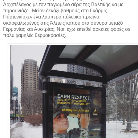
Αρχιπέλαγος με τον παγωμένο αέρα της Βαλτικής να με
πηρουνιάζει. Μείον δεκάξι βαθμούς στο Γκάρμις-
Πάρτενκίρχεν ένα λαμπερό πάλευκο πρωινό,
σκαρφαλωμένος στις Άλπεις κάπου στα σύνορα μεταξύ
Γερμανίας και Αυστρίας. Ναι, έχω εκτεθεί αρκετές φορές σε
πολύ χαμηλές θερμοκρασίες.