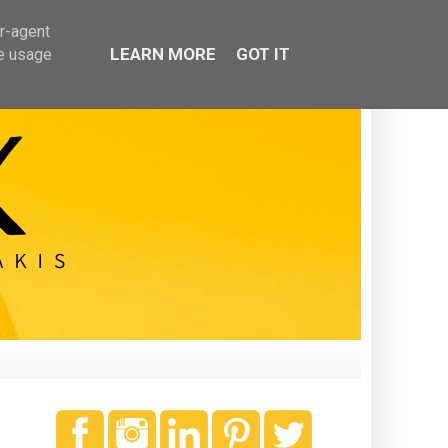
er-agent
LEARN MORE
GOT IT
te usage