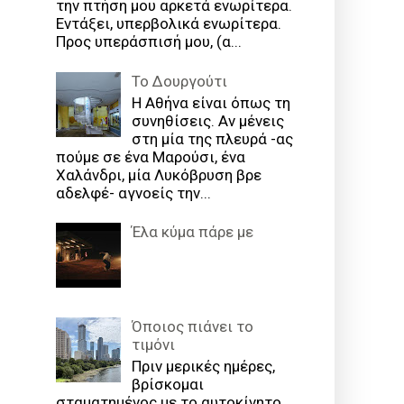
την πτήση μου αρκετά ενωρίτερα.
Εντάξει, υπερβολικά ενωρίτερα.
Προς υπεράσπισή μου, (α...
Το Δουργούτι
Η Αθήνα είναι όπως τη
συνηθίσεις. Αν μένεις
στη μία της πλευρά -ας
πούμε σε ένα Μαρούσι, ένα
Χαλάνδρι, μία Λυκόβρυση βρε
αδελφέ- αγνοείς την...
Έλα κύμα πάρε με
Όποιος πιάνει το
τιμόνι
Πριν μερικές ημέρες,
βρίσκομαι
σταματημένος με το αυτοκίνητο