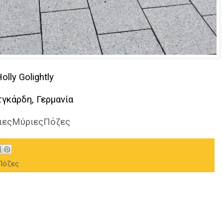
olly Golightly
γκάρδη, Γερμανία
ιεςΜύριεςΠόζες
Πόζες