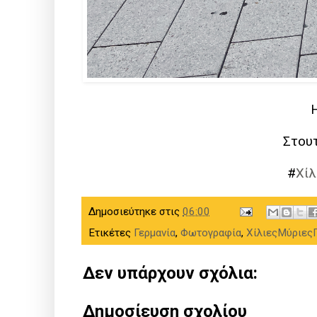
H
Στουτ
#
Χίλ
Δημοσιεύτηκε στις
06:00
Ετικέτες
Γερμανία
,
Φωτογραφία
,
ΧίλιεςΜύριες
Δεν υπάρχουν σχόλια:
Δημοσίευση σχολίου