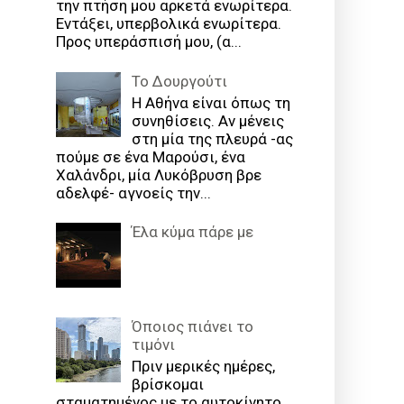
την πτήση μου αρκετά ενωρίτερα.
Εντάξει, υπερβολικά ενωρίτερα.
Προς υπεράσπισή μου, (α...
Το Δουργούτι
Η Αθήνα είναι όπως τη
συνηθίσεις. Αν μένεις
στη μία της πλευρά -ας
πούμε σε ένα Μαρούσι, ένα
Χαλάνδρι, μία Λυκόβρυση βρε
αδελφέ- αγνοείς την...
Έλα κύμα πάρε με
Όποιος πιάνει το
τιμόνι
Πριν μερικές ημέρες,
βρίσκομαι
σταματημένος με το αυτοκίνητο