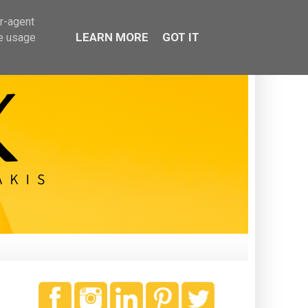
er-agent
LEARN MORE
GOT IT
te usage