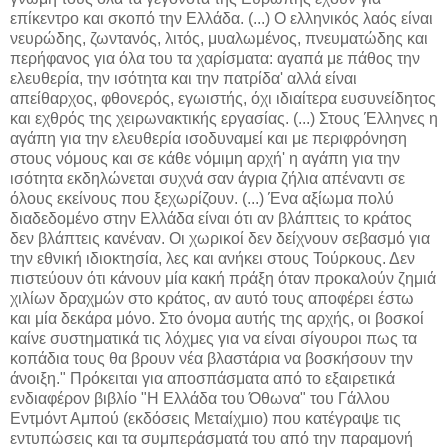
επίκεντρο και σκοπό την Ελλάδα. (...) Ο ελληνικός λαός είναι
νευρώδης, ζωντανός, λιτός, μυαλωμένος, πνευματώδης και
περήφανος για όλα του τα χαρίσματα: αγαπά με πάθος την
ελευθερία, την ισότητα και την πατρίδα' αλλά είναι
απείθαρχος, φθονερός, εγωιστής, όχι ιδιαίτερα ευσυνείδητος
και εχθρός της χειρωνακτικής εργασίας. (...) Στους Έλληνες η
αγάπη για την ελευθερία ισοδυναμεί και με περιφρόνηση
στους νόμους και σε κάθε νόμιμη αρχή' η αγάπη για την
ισότητα εκδηλώνεται συχνά σαν άγρια ζήλια απέναντι σε
όλους εκείνους που ξεχωρίζουν. (...) Ένα αξίωμα πολύ
διαδεδομένο στην Ελλάδα είναι ότι αν βλάπτεις το κράτος
δεν βλάπτεις κανέναν. Οι χωρικοί δεν δείχνουν σεβασμό για
την εθνική ιδιοκτησία, λες και ανήκει στους Τούρκους. Δεν
πιστεύουν ότι κάνουν μία κακή πράξη όταν προκαλούν ζημιά
χιλίων δραχμών στο κράτος, αν αυτό τους αποφέρει έστω
και μία δεκάρα μόνο. Στο όνομα αυτής της αρχής, οι βοσκοί
καίνε συστηματικά τις λόχμες για να είναι σίγουροι πως τα
κοπάδια τους θα βρουν νέα βλαστάρια να βοσκήσουν την
άνοιξη." Πρόκειται για αποσπάσματα από το εξαιρετικά
ενδιαφέρον βιβλίο "Η Ελλάδα του Όθωνα" του Γάλλου
Εντμόντ Αμπού (εκδόσεις Μεταίχμιο) που κατέγραψε τις
εντυπώσεις και τα συμπεράσματά του από την παραμονή