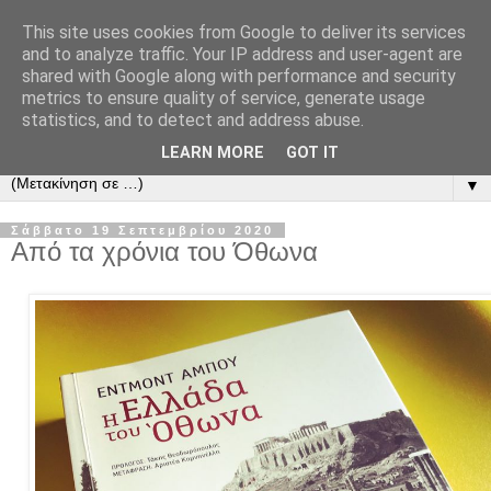
This site uses cookies from Google to deliver its services
and to analyze traffic. Your IP address and user-agent are
shared with Google along with performance and security
metrics to ensure quality of service, generate usage
statistics, and to detect and address abuse.
LEARN MORE
GOT IT
▼
Σάββατο 19 Σεπτεμβρίου 2020
Από τα χρόνια του Όθωνα